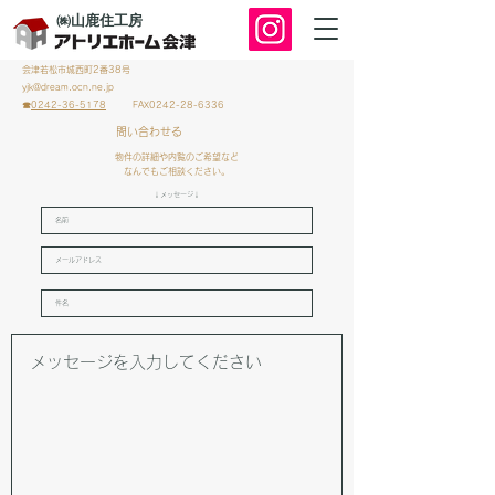
㈱山鹿住工房
会津若松市城西町2番38号
yjk@dream.ocn.ne.jp
☎
0242-36-5178
FAX0242-28-6336
問い合わせる
物件の詳細や内覧のご希望など
​なんでもご相談ください。
​↓メッセージ↓