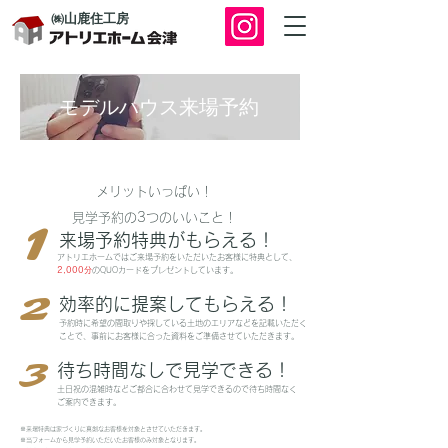
㈱山鹿住工房
モデルハウス来場予約
メリットいっぱい！
見学予約の3つのいいこと！
​1
​来場予約特典がもらえる！
​アトリエホームではご来場予約をいただいたお客様に特典として、
2,000分
のQUOカードをプレゼントしています。
2
​効率的に提案してもらえる！
予約時に希望の間取りや探している土地のエリアなど
を記載いただく
ことで、事前にお客様に合った資料をご準備させていただきます。
3
待ち時間なしで見学できる！
土日祝の混雑時などご都合に合わせて見学できるので待ち時間なく
ご案内できます。
※来場特典は家づくりに真剣なお客様を対象とさせていただきます。
※当フォームから見学予約いただいたお客様のみ対象となります。